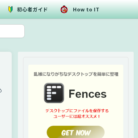
初心者ガイド
How to IT
め