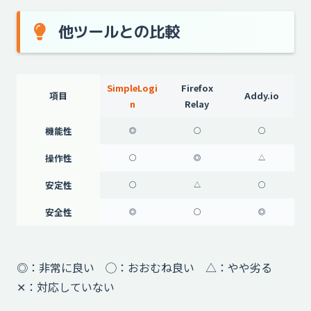
他ツールとの比較
SimpleLogi
Firefox
項目
Addy.io
n
Relay
機能性
◎
◯
◯
操作性
◯
◎
△
安定性
◯
△
◯
安全性
◎
◯
◎
◎：非常に良い ◯：おおむね良い △：やや劣る
✕：対応していない