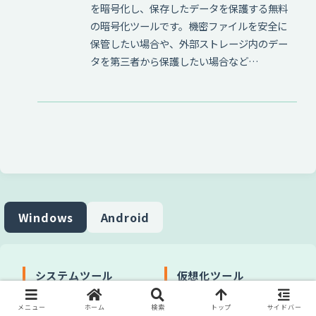
を暗号化し、保存したデータを保護する無料
の暗号化ツールです。機密ファイルを安全に
保管したい場合や、外部ストレージ内のデー
タを第三者から保護したい場合など…
Windows
Android
システムツール
仮想化ツール
書き込みツール
仮想マシン
メニュー
ホーム
検索
トップ
サイドバー
システム最適化 / クリーナー
仮想ドライブ