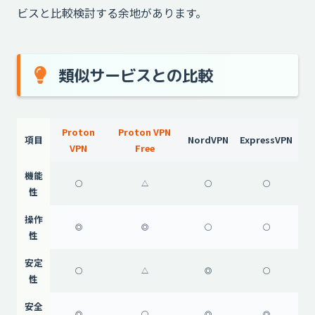
ビスと比較検討する余地があります。
類似サービスとの比較
Proton
Proton VPN
項目
NordVPN
ExpressVPN
VPN
Free
機能
◯
△
◯
◯
性
操作
◎
◎
◯
◯
性
安定
◯
△
◎
◯
性
安全
◎
◯
◎
◎