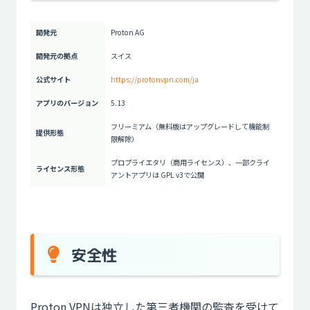
開発元
Proton AG
開発元の拠点
スイス
公式サイト
https://protonvpn.com/ja
アプリのバージョン
5.13
フリーミアム（無料版はアップグレードして機能制
提供形態
限解除）
プロプライエタリ（商用ライセンス）、一部クライ
ライセンス形態
アントアプリは GPL v3で公開
安全性
Proton VPNは独立した第三者機関の監査を受けて