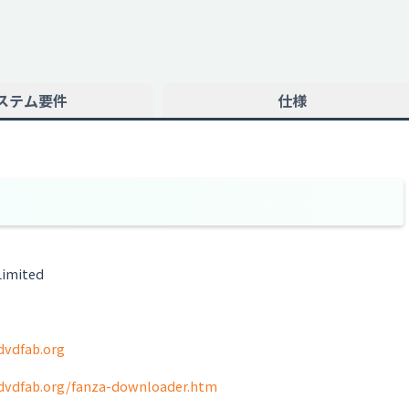
ステム要件
仕様
Limited
dvdfab.org
.dvdfab.org/fanza-downloader.htm